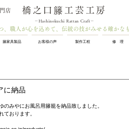
橋之口籐工芸工房
専門店
－Hashinokuchi Rattan Craft－
つ1つ、職人が心を込めて、伝統の技がみせる確かな
籐家具製品
お客様の声
製作工程
修 理
アに納品
ゆのみやにお風呂用籐籠を納品致しました。
れております。