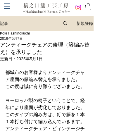
橋之口籐工芸工房
－Hashinokuchi Rattan Craft－
新規登録
記事
Koki Hashinokuchi
2019年5月7日
アンティークチェアの修理（籐編み替
え）を承りました
更新日：
2025年5月1日
都城市のお客様よりアンティークチャ
ア座面の籐編み替えを承りました。
この度は誠に有り難うございました。
ヨーロッパ製の椅子ということで、経
年により座面が劣化しておりました。
このタイプの編み方は、釘で籐を１本
１本打ち付けて編み込んでいきます。
アンティークチェア・ビィンテージチ