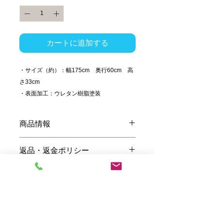
カートに追加する
・サイズ（約）：幅175cm 奥行60cm 高
さ33cm
・表面加工：ウレタン樹脂塗装
商品情報
カウチソファをベースに、ベンチタイプで横
返品・返金ポリシー
たわれるコンパクト設計。限られたスペース
に♪
※色調は写真とは異なる場合があります。ま
◆返品・交換・キャンセル等
た、皮籐は当工房独自の染めを施しておりま
送料・配送について
商品発送後の返品・返却等はお受けいたしか
すので、節目に濃淡が出ていますが、それが
ねます。商品が不良の場合のみ交換いたしま
モザイク模様となり独自の風合いを生み出し
す。キャンセルは注文後２４時間以内に限り
送料は、購入手続き時に計算されます。離
ています。
受付いたします。
お支払い方法について
島・沖縄のお客様のみ、所定送料に加えて、
◆返品期限（不良品の場合）
送料別途お見積もりとさせて頂きます。