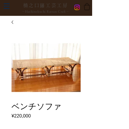
橋之口籐工芸工房
－Hashinokuchi Rattan Craft－
ベンチソファ
¥220,000
価
格
数量
*