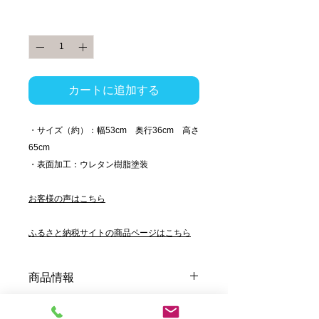
格
数量
*
カートに追加する
・サイズ（約）：幅53cm 奥行36cm 高さ
65cm
・表面加工：ウレタン樹脂塗装
お客様の声はこちら
ふるさと納税サイトの商品ページはこちら
商品情報
『シンプルフォルムで
使い勝手抜群♪
』
返品・返金ポリシー
上段は、縦方向に丸芯を走らせ、横方向に皮