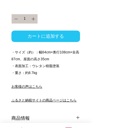
格
数量
*
カートに追加する
・サイズ（約）：幅64cm×奥行108cm×全高
87cm、座面の高さ35cm
・表面加工：ウレタン樹脂塗装
・重さ：約8.7kg
お客様の声はこちら
ふるさと納税サイトの商品ページはこちら
商品情報