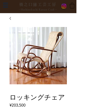
橋之口籐工芸工房
－Hashinokuchi Rattan Craft－
ロッキングチェア
¥203,500
価