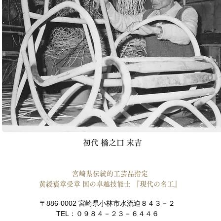
​初代 橋之口 末吉
​宮崎県伝統的工芸品指定
黄綬褒章受章 国の卓越技能士 『現代の名工』
〒886-0002
宮崎県小林市水流迫８４３－２
​TEL：０９８４－２３－６４４６