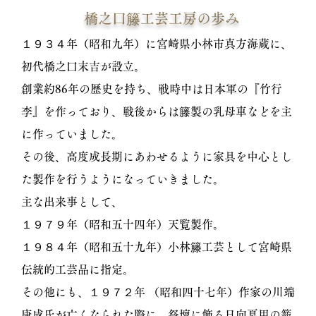
橋之口籐工芸工房の歩み
１９３４年（昭和九年）に宮崎県小林市真方海蔵に、
初代橋之口末吉が設立。
創業約86年の歴史を持ち、戦時中は日本軍の『竹行
李』を作っており、戦後からは籐製の乳母車などを主
に作っていました。
その後、高度成長期にあわせるように家具を中心とし
た製作を行うようになっていきました。
主な出来事として、
１９７９年（昭和五十四年）天覧製作。
１９８４年（昭和五十九年）小林籐工芸として宮崎県
伝統的工芸品に指定。
その他にも、１９７２年 （昭和四十七年）作家の川端
康成氏が亡くなられた際に、祭壇に飾る日向夏用の籠