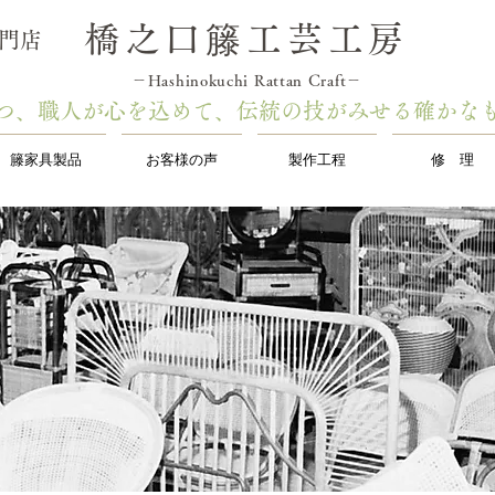
橋之口籐工芸工房
専門店
－Hashinokuchi Rattan Craft－
つ1つ、職人が心を込めて、伝統の技がみせる確かな
籐家具製品
お客様の声
製作工程
修 理