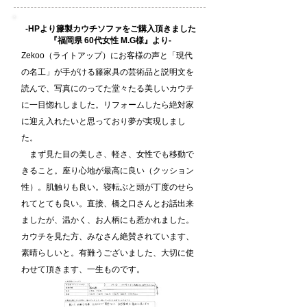
-HPより籐製カウチソファをご購入頂きました
『福岡県 60代女性 M.G様』より-
Zekoo（ライトアップ）にお客様の声と「現代
の名工」が手がける籐家具の芸術品と説明文を
読んで、写真にのってた堂々たる美しいカウチ
に一目惚れしました。リフォームしたら絶対家
に迎え入れたいと思っており夢が実現しまし
た。
まず見た目の美しさ、軽さ、女性でも移動で
きること。座り心地が最高に良い（クッション
性）。肌触りも良い。寝転ぶと頭が丁度のせら
れてとても良い。直接、橋之口さんとお話出来
ましたが、温かく、お人柄にも惹かれました。
カウチを見た方、みなさん絶賛されています、
素晴らしいと。有難うございました、大切に使
わせて頂きます、一生ものです。