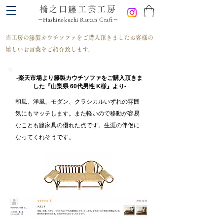
橋之口籐工芸工房
－Hashinokuchi Rattan Craft－
​当工房の籐製カウチソファをご購入頂きましたお客様の
嬉しいお言葉をご紹介致します。
-楽天市場より籐製カウチソファをご購入頂きま
した『山梨県 60代男性 K様』より-
和風、洋風、モダン、クラシカルいずれの雰囲
気にもマッチします。また軽いので移動が容易
なことも籐家具の優れた点です。生涯の伴侶に
なってくれそうです。