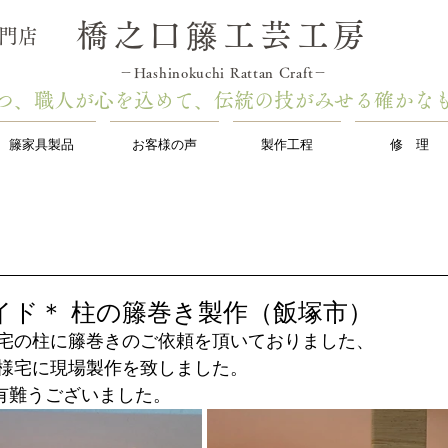
橋之口籐工芸工房
専門店
－Hashinokuchi Rattan Craft－
つ1つ、職人が心を込めて、伝統の技がみせる確かな
籐家具製品
お客様の声
製作工程
修 理
イド＊ 柱の籐巻き製作（飯塚市）
宅の柱に籐巻きのご依頼を頂いておりました、
様宅に現場製作を致しました。
有難うございました。