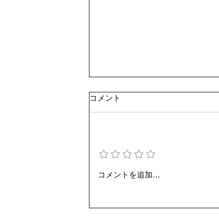
コメント
評価を追加
＊Order made＊ 回転式ダイ
コメントを追加…
ニングチェア