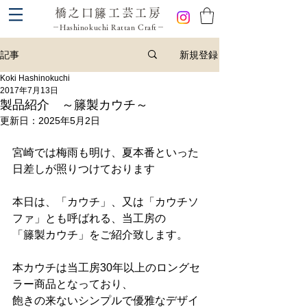
橋之口籐工芸工房
－Hashinokuchi Rattan Craft－
新規登録
記事
Koki Hashinokuchi
2017年7月13日
製品紹介 ～籐製カウチ～
更新日：
2025年5月2日
宮崎では梅雨も明け、夏本番といった
日差しが照りつけております
本日は、「カウチ」、又は「カウチソ
ファ」とも呼ばれる、当工房の
「籐製カウチ」をご紹介致します。
本カウチは当工房30年以上のロングセ
ラー商品となっており、
飽きの来ないシンプルで優雅なデザイ