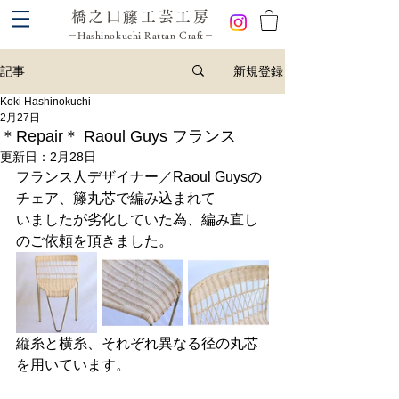
橋之口籐工芸工房
－Hashinokuchi Rattan Craft－
新規登録
記事
Koki Hashinokuchi
2月27日
＊Repair＊ Raoul Guys フランス
更新日：
2月28日
フランス人デザイナー／Raoul Guysの
チェア、籐丸芯で編み込まれて
いましたが劣化していた為、編み直し
のご依頼を頂きました。
縦糸と横糸、それぞれ異なる径の丸芯
を用いています。